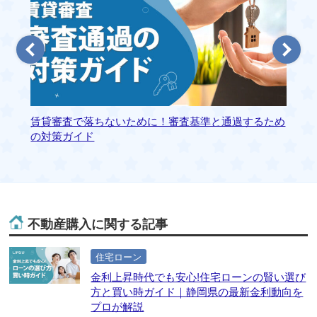
賃貸審査で落ちないために！審査基準と通過するため
静
の対策ガイド
ァ
不動産購入に関する記事
住宅ローン
金利上昇時代でも安心!住宅ローンの賢い選び
方と買い時ガイド｜静岡県の最新金利動向を
プロが解説