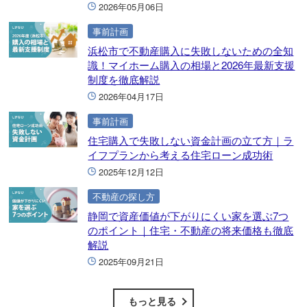
2026年05月06日
事前計画
浜松市で不動産購入に失敗しないための全知
識！マイホーム購入の相場と2026年最新支援
制度を徹底解説
2026年04月17日
事前計画
住宅購入で失敗しない資金計画の立て方｜ラ
イフプランから考える住宅ローン成功術
2025年12月12日
不動産の探し方
静岡で資産価値が下がりにくい家を選ぶ7つ
のポイント｜住宅・不動産の将来価格も徹底
解説
2025年09月21日
もっと見る