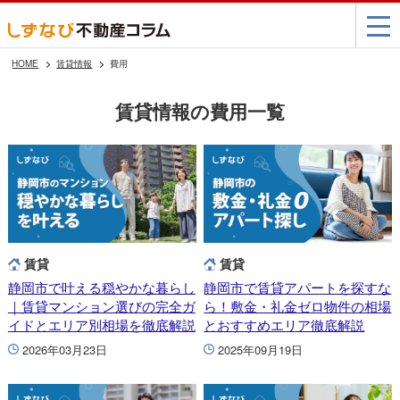
HOME
賃貸情報
費用
賃貸情報の費用一覧
賃貸
賃貸
静岡市で叶える穏やかな暮らし
静岡市で賃貸アパートを探すな
｜賃貸マンション選びの完全ガ
ら！敷金・礼金ゼロ物件の相場
イドとエリア別相場を徹底解説
とおすすめエリア徹底解説
2026年03月23日
2025年09月19日