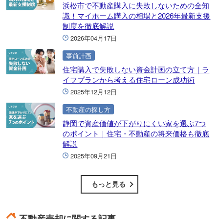
浜松市で不動産購入に失敗しないための全知
識！マイホーム購入の相場と2026年最新支援
制度を徹底解説
2026年04月17日
事前計画
住宅購入で失敗しない資金計画の立て方｜ラ
イフプランから考える住宅ローン成功術
2025年12月12日
不動産の探し方
静岡で資産価値が下がりにくい家を選ぶ7つ
のポイント｜住宅・不動産の将来価格も徹底
解説
2025年09月21日
もっと見る
不動産売却に関する記事