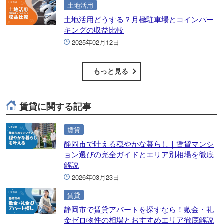
土地活用
土地活用どうする？月極駐車場とコインパー
キングの収益比較
2025年02月12日
もっと見る
賃貸に関する記事
賃貸
静岡市で叶える穏やかな暮らし｜賃貸マンシ
ョン選びの完全ガイドとエリア別相場を徹底
解説
2026年03月23日
賃貸
静岡市で賃貸アパートを探すなら！敷金・礼
金ゼロ物件の相場とおすすめエリア徹底解説