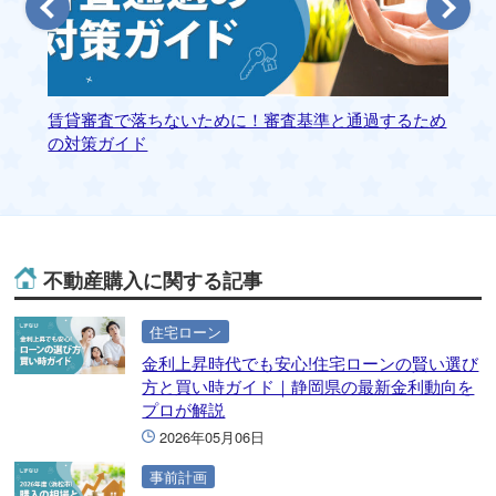
賃貸審査で落ちないために！審査基準と通過するため
静
の対策ガイド
ァ
不動産購入に関する記事
住宅ローン
金利上昇時代でも安心!住宅ローンの賢い選び
方と買い時ガイド｜静岡県の最新金利動向を
プロが解説
2026年05月06日
事前計画