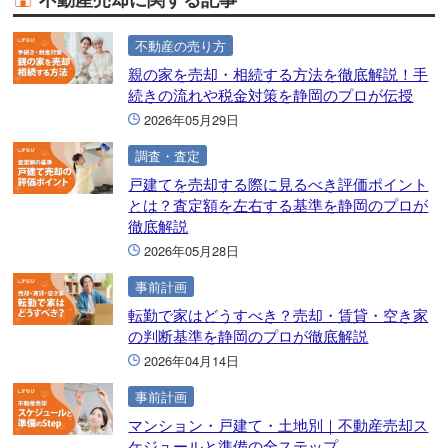
不動産の売り方
親の家を売却・相続する方法を徹底解説！手
続きの流れや税金対策を静岡のプロが伝授
2026年05月29日
調査・査定
戸建てを売却する際に見るべき評価ポイント
とは？査定額を左右する基準を静岡のプロが
徹底解説
2026年05月28日
事前計画
転勤で家はどうすべき？売却・賃貸・空き家
の判断基準を静岡のプロが徹底解説
2026年04月14日
事前計画
マンション・戸建て・土地別｜不動産売却ス
ケジュールと準備の全ステップ