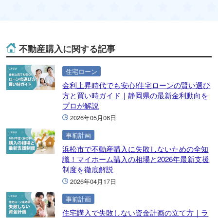
不動産購入に関する記事
住宅ローン
金利上昇時代でも安心!住宅ローンの賢い選び
方と買い時ガイド｜静岡県の最新金利動向を
プロが解説
2026年05月06日
事前計画
浜松市で不動産購入に失敗しないための全知
識！マイホーム購入の相場と2026年最新支援
制度を徹底解説
2026年04月17日
事前計画
住宅購入で失敗しない資金計画の立て方｜ラ