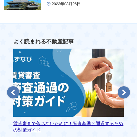
2023年03月26日
よく読まれる不動産記事
賃貸審査で落ちないために！審査基準と通過するため
静
の対策ガイド
ァ