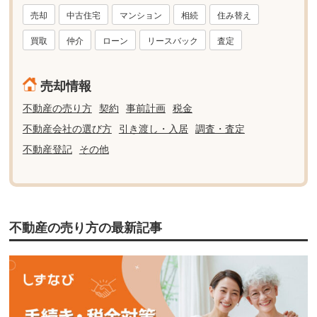
売却
中古住宅
マンション
相続
住み替え
買取
仲介
ローン
リースバック
査定
売却情報
不動産の売り方
契約
事前計画
税金
不動産会社の選び方
引き渡し・入居
調査・査定
不動産登記
その他
不動産の売り方の最新記事