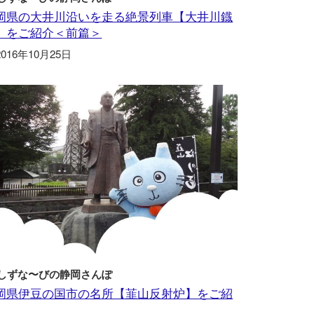
岡県の大井川沿いを走る絶景列車【大井川鐡
】をご紹介＜前篇＞
2016年10月25日
しずな〜びの静岡さんぽ
岡県伊豆の国市の名所【韮山反射炉】をご紹