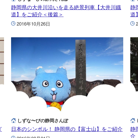
静岡県の大井川沿いを走る絶景列車【大井川鐡
静
道】をご紹介＜後篇＞
道
2016年10月26日
しずな〜びの静岡さんぽ
ぎ
日本のシンボル！ 静岡県の【富士山】をご紹介
静
介