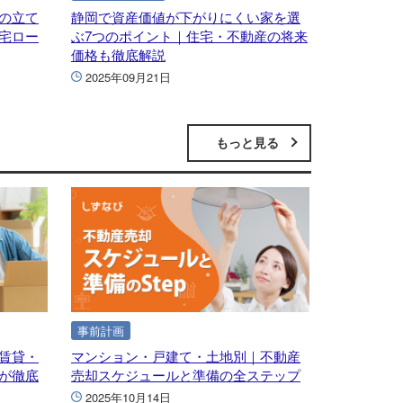
の立て
静岡で資産価値が下がりにくい家を選
宅ロー
ぶ7つのポイント｜住宅・不動産の将来
価格も徹底解説
2025年09月21日
もっと見る
事前計画
賃貸・
マンション・戸建て・土地別｜不動産
が徹底
売却スケジュールと準備の全ステップ
2025年10月14日