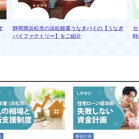
す
静岡県浜松市の浜松銘菓うなぎパイの【うなぎ
セ
パイファクトリー】をご紹介
時
画
事前計画