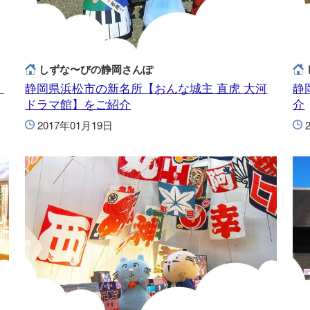
しずな〜びの静岡さんぽ
】
静岡県浜松市の新名所【おんな城主 直虎 大河
静
ドラマ館】をご紹介
介
2017年01月19日