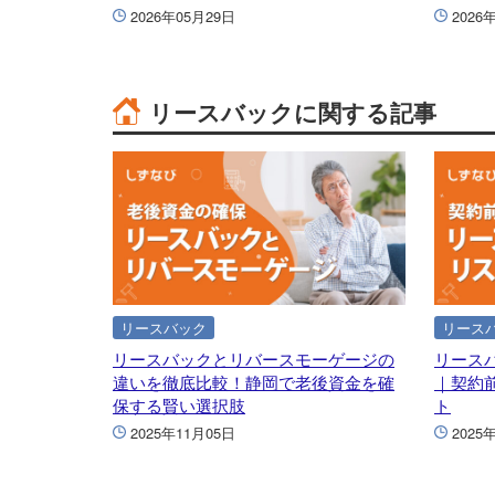
2026年05月29日
2026
リースバックに関する記事
リースバック
リース
リースバックとリバースモーゲージの
リース
違いを徹底比較！静岡で老後資金を確
｜契約
保する賢い選択肢
ト
2025年11月05日
2025