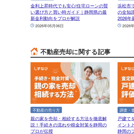
金利上昇時代でも安心!住宅ローンの賢
浜松市
い選び方と買い時ガイド｜静岡県の最
の全知
新金利動向をプロが解説
2026
2026年05月06日
2026
不動産売却に関する記事
不動産の売り方
調査・
親の家を売却・相続する方法を徹底解
戸建て
説！手続きの流れや税金対策を静岡の
イント
プロが伝授
静岡の