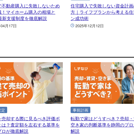
で不動産購入に失敗しないため
住宅購入で失敗しない資金計画
識！マイホーム購入の相場と
方｜ライフプランから考える住
年最新支援制度を徹底解説
ン成功術
年04月17日
2025年12月12日
査定
事前計画
を売却する際に見るべき評価ポ
転勤で家はどうすべき？売却・
とは？査定額を左右する基準を
空き家の判断基準を静岡のプロ
プロが徹底解説
解説