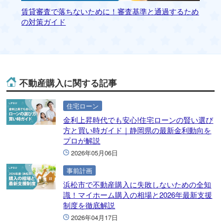
賃貸審査で落ちないために！審査基準と通過するため
静
の対策ガイド
ァ
不動産購入に関する記事
住宅ローン
金利上昇時代でも安心!住宅ローンの賢い選び
方と買い時ガイド｜静岡県の最新金利動向を
プロが解説
2026年05月06日
事前計画
浜松市で不動産購入に失敗しないための全知
識！マイホーム購入の相場と2026年最新支援
制度を徹底解説
2026年04月17日