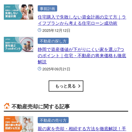
事前計画
住宅購入で失敗しない資金計画の立て方｜ラ
イフプランから考える住宅ローン成功術
2025年12月12日
不動産の探し方
静岡で資産価値が下がりにくい家を選ぶ7つ
のポイント｜住宅・不動産の将来価格も徹底
解説
2025年09月21日
もっと見る
不動産売却に関する記事
不動産の売り方
親の家を売却・相続する方法を徹底解説！手