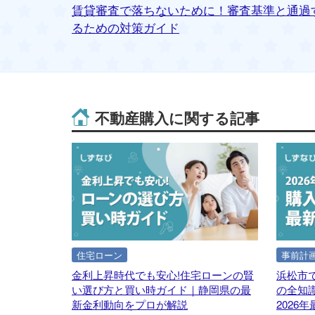
と注意点
賃貸審査で落ちないために！審査基準と通過
るための対策ガイド
不動産購入に関する記事
住宅ローン
事前計
金利上昇時代でも安心!住宅ローンの賢
浜松市
い選び方と買い時ガイド｜静岡県の最
の全知
新金利動向をプロが解説
2026