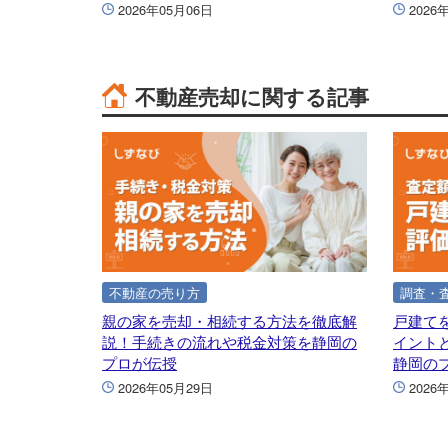
2026年05月06日
2026
不動産売却に関する記事
不動産の売り方
調査・
親の家を売却・相続する方法を徹底解
戸建て
説！手続きの流れや税金対策を静岡の
イント
プロが伝授
静岡の
2026年05月29日
2026