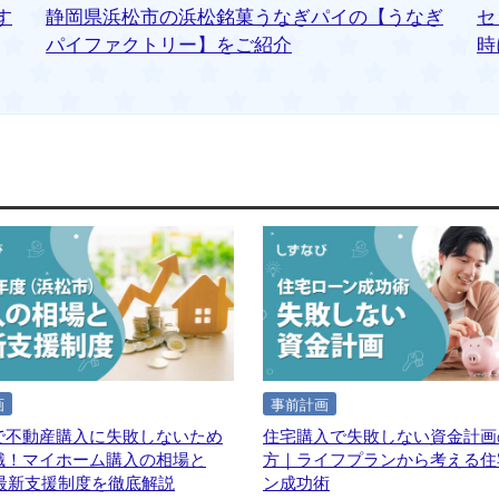
す
静岡県浜松市の浜松銘菓うなぎパイの【うなぎ
セ
パイファクトリー】をご紹介
時
画
事前計画
で不動産購入に失敗しないため
住宅購入で失敗しない資金計画
識！マイホーム購入の相場と
方｜ライフプランから考える住
年最新支援制度を徹底解説
ン成功術