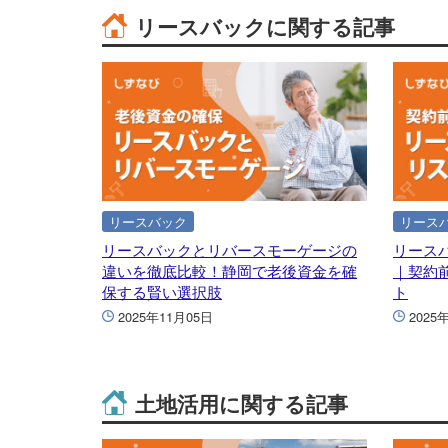
リースバックに関する記事
リースバック
リース
リースバックとリバースモーゲージの
リース
違いを徹底比較！静岡で老後資金を確
｜契約
保する賢い選択肢
ト
2025年11月05日
2025
土地活用に関する記事