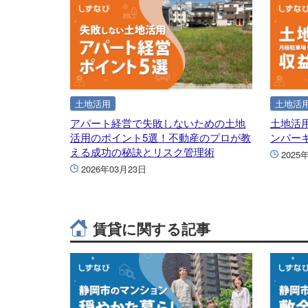
土地活用
土地活
アパート経営で失敗しないための土地
土地活
活用のポイント5選！不動産のプロが教
ンパー
える成功の秘訣とリスク管理術
2025
2026年03月23日
賃貸に関する記事