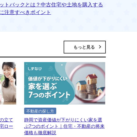
ットバックとは？中古住宅や土地を購入する
静岡県静
に注意すべきポイント
本店の【見
もっと見る
不動産の探し方
の立て
静岡で資産価値が下がりにくい家を選
宅ロー
ぶ7つのポイント｜住宅・不動産の将来
価格も徹底解説