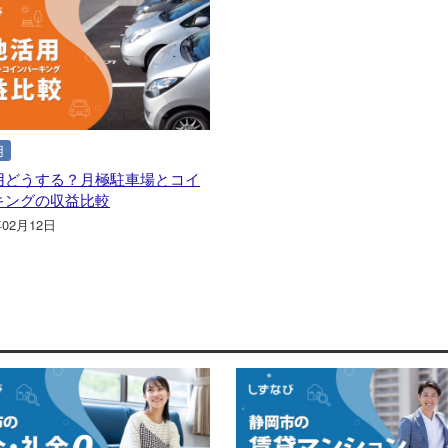
用
用どうする？月極駐車場とコイ
キングの収益比較
年02月12日