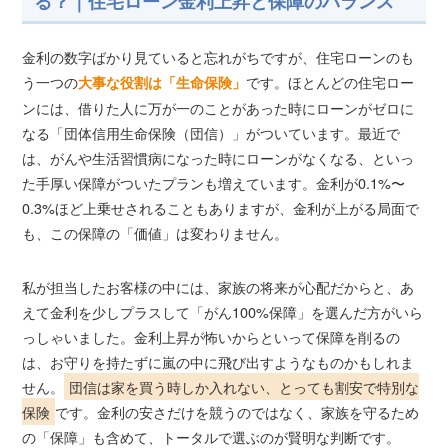
る？｜住宅ローン金利上昇と保障のバランス
金利の数字ばかり見ていると忘れがちですが、住宅ローンのも
う一つの
です。ほとんどの住宅ロー
大事な役割は「生命保険」
ンには、借りた人に万が一のことがあった時にローンがゼロに
なる「団体信用生命保険（団信）」がついています。最近で
は、がんや生活習慣病になった時にローンがなくなる、といっ
た手厚い保障がついたプランも増えています。金利が0.1%〜
0.3%ほど上乗せされることもありますが、金利が上がる局面で
も、この保障の「価値」は変わりません。
私が担当したお客様の中には、家族の将来が心配だからと、あ
えて金利を少しプラスして「がん100%保障」を選んだ方がいら
っしゃいました。金利上昇が怖いからといって保障を削るの
は、お守りを持たずに嵐の中に飛び出すようなものかもしれま
せん。
団信は家を買う時しか入れない、とっても割安で特別な
保険
です。金利の安さだけを競うのではなく、家族を守るため
の「保障」も含めて、トータルで選ぶのが賢明な判断です。