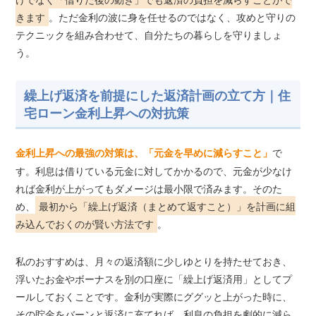
きます
。ただ金利の波に身を任せるのではなく、攻めと守りの
テクニックを組み合わせて、自分たちの暮らしを守りましょ
う。
繰上げ返済を前提にした返済計画の立て方｜住
宅ローン金利上昇への対抗策
で
金利上昇への最強の対策は、「元金を早めに減らすこと」
す。利息は借りている元金に対してかかるので、元金が少なけ
れば金利が上がってもダメージは最小限で済みます。そのた
め、
最初から「繰上げ返済（まとめて返すこと）」を計画に組
み込んでおくのが賢い方法です
。
私のおすすめは、月々の返済額に少しゆとりを持たせておき、
浮いたお金やボーナスを別の口座に「繰上げ返済用」としてプ
ールしておくことです。金利が実際にググッと上がった時に、
その貯金をバーンと返済に充てれば、利息の負担を劇的に減ら