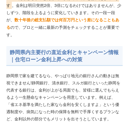
す
。金利は明日突然2倍、3倍になるわけではありませんが、少
しずつ、階段を上るように変化していきます。その一段一段
が、
数十年後の総支払額では何百万円という差になることもあ
ので、プロと一緒に最新の予測をチェックすることが重要で
る
す。
静岡県内主要行の直近金利とキャンペーン情報
｜住宅ローン金利上昇への対策
静岡県で家を建てるなら、やっぱり地元の銀行さんの動きは無
視できません!静岡銀行、清水銀行、スルガ銀行といった静岡を
代表する銀行は、金利が上がる局面でも、皆様に選んでもらえ
るよう一生懸命なキャンペーンを用意しています。例えば、
「省エネ基準を満たした家なら金利を安くしますよ」という優
遇制度や、病気になった時の保障を無料で手厚くするプランな
ど、金利以外の部分でもメリットを出そうとしています。