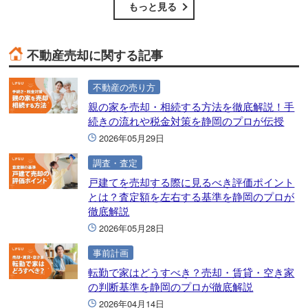
もっと見る
不動産売却に関する記事
不動産の売り方
親の家を売却・相続する方法を徹底解説！手
続きの流れや税金対策を静岡のプロが伝授
2026年05月29日
調査・査定
戸建てを売却する際に見るべき評価ポイント
とは？査定額を左右する基準を静岡のプロが
徹底解説
2026年05月28日
事前計画
転勤で家はどうすべき？売却・賃貸・空き家
の判断基準を静岡のプロが徹底解説
2026年04月14日