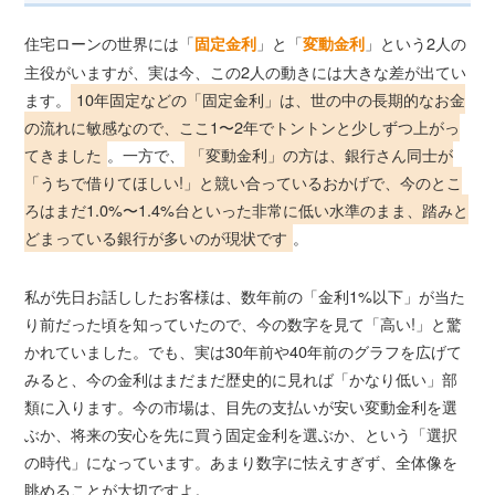
住宅ローンの世界には「
」と「
」という2人の
固定金利
変動金利
主役がいますが、実は今、この2人の動きには大きな差が出てい
ます。
10年固定などの「固定金利」は、世の中の長期的なお金
の流れに敏感なので、ここ1〜2年でトントンと少しずつ上がっ
てきました
。一方で、
「変動金利」の方は、銀行さん同士が
「うちで借りてほしい!」と競い合っているおかげで、今のとこ
ろはまだ1.0%〜1.4%台といった非常に低い水準のまま、踏みと
どまっている銀行が多いのが現状です
。
私が先日お話ししたお客様は、数年前の「金利1%以下」が当た
り前だった頃を知っていたので、今の数字を見て「高い!」と驚
かれていました。でも、実は30年前や40年前のグラフを広げて
みると、今の金利はまだまだ歴史的に見れば「かなり低い」部
類に入ります。今の市場は、目先の支払いが安い変動金利を選
ぶか、将来の安心を先に買う固定金利を選ぶか、という「選択
の時代」になっています。あまり数字に怯えすぎず、全体像を
眺めることが大切ですよ。