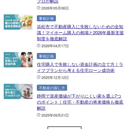
プロが解説
2026年05月06日
事前計画
浜松市で不動産購入に失敗しないための全知
識！マイホーム購入の相場と2026年最新支援
制度を徹底解説
2026年04月17日
事前計画
住宅購入で失敗しない資金計画の立て方｜ラ
イフプランから考える住宅ローン成功術
2025年12月12日
不動産の探し方
静岡で資産価値が下がりにくい家を選ぶ7つ
のポイント｜住宅・不動産の将来価格も徹底
解説
2025年09月21日