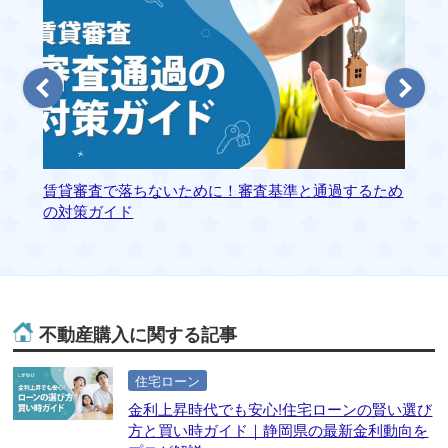
賃貸審査で落ちないために！審査基準と通過するため
静
の対策ガイド
ァ
不動産購入に関する記事
住宅ローン
金利上昇時代でも安心!住宅ローンの賢い選び
方と買い時ガイド｜静岡県の最新金利動向を