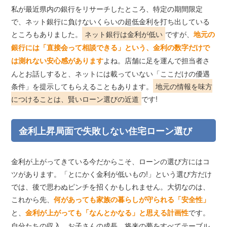
私が最近県内の銀行をリサーチしたところ、特定の期間限定
で、ネット銀行に負けないくらいの超低金利を打ち出している
ところもありました。
ネット銀行は金利が低い
ですが、
地元の
銀行には「直接会って相談できる」という、金利の数字だけで
よね。店舗に足を運んで担当者さ
は測れない安心感があります
んとお話しすると、ネットには載っていない「ここだけの優遇
条件」を提示してもらえることもあります。
地元の情報を味方
につけることは、賢いローン選びの近道
です!
金利上昇局面で失敗しない住宅ローン選び
金利が上がってきている今だからこそ、ローンの選び方にはコ
ツがあります。「とにかく金利が低いもの!」という選び方だけ
では、後で思わぬピンチを招くかもしれません。大切なのは、
これから先、
何があっても家族の暮らしが守られる「安全性」
と、
です。
金利が上がっても「なんとかなる」と思える計画性
自分たちの収入、お子さんの成長、将来の夢をすべてテーブル