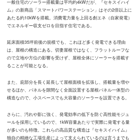
一般住宅のソーラー搭載量は平均約4kWだが、『セキスイハイ
ム』の新商品「スマートパワーステーション」はその2倍以上に
あたる約10kWを搭載。消費電力量を上回る創エネ（自家発電）
でエネルギー収支ゼロを目指す住宅である。
延床面積35坪前後の規模でも、これほど多く発電できる理由
は、屋根の構造にある。切妻屋根ではなく、フラットルーフな
ので立地や方位の影響を受けず、屋根全体にソーラーを搭載す
ることが可能となる。
また、庇部分を長く延長して屋根面積を拡張し、搭載量を増や
せるほか、パネルを隙間なく全面設置する屋根パネル一体型の
構造なので、小スペースでも大容量のソーラーを設置できる。
さらに、汚れや影に強く、発電効率の低下を防ぐ高性能モジュ
ールを採用しているので、1kW容量あたりで実際に発電する量
が多いのも特徴。これらの高品質な構造は『セキスイハイム』
独自の精緻な工場生産によって支えられているのは言うまでも