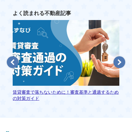
よく読まれる不動産記事
賃貸審査で落ちないために！審査基準と通過するため
静
の対策ガイド
ァ