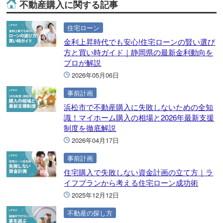
不動産購入に関する記事
住宅ローン
金利上昇時代でも安心!住宅ローンの賢い選び
方と買い時ガイド｜静岡県の最新金利動向を
プロが解説
2026年05月06日
事前計画
浜松市で不動産購入に失敗しないための全知
識！マイホーム購入の相場と2026年最新支援
制度を徹底解説
2026年04月17日
事前計画
住宅購入で失敗しない資金計画の立て方｜ラ
イフプランから考える住宅ローン成功術
2025年12月12日
不動産の探し方