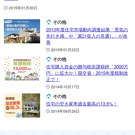
2015年01月30日
その他
2013年度住宅市場動向調査結果「景気の
先行き感」や「家計収入の見通し」が改
善
2015年01月23日
その他
住宅購入資金の贈与税非課税枠「3000万
円」に拡大か！国交省・2015年度税制改
正で！
2014年10月17日
その他
住宅の空き家率過去最高の13.5%！
2014年09月26日