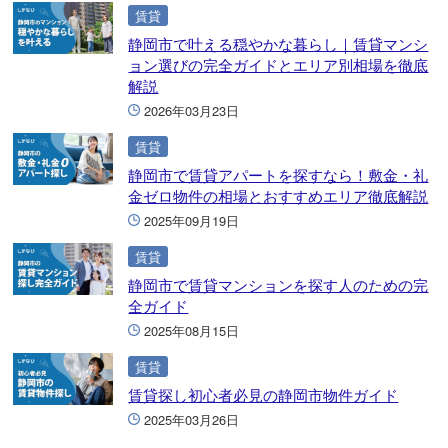
賃貸
静岡市で叶える穏やかな暮らし｜賃貸マンシ
ョン選びの完全ガイドとエリア別相場を徹底
解説
2026年03月23日
賃貸
静岡市で賃貸アパートを探すなら！敷金・礼
金ゼロ物件の相場とおすすめエリア徹底解説
2025年09月19日
賃貸
静岡市で賃貸マンションを探す人のための完
全ガイド
2025年08月15日
賃貸
賃貸探し初心者必見の静岡市物件ガイド
2025年03月26日