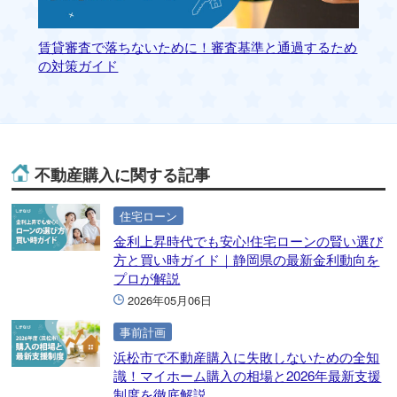
賃貸審査で落ちないために！審査基準と通過するため
静
の対策ガイド
ァ
不動産購入に関する記事
住宅ローン
金利上昇時代でも安心!住宅ローンの賢い選び
方と買い時ガイド｜静岡県の最新金利動向を
プロが解説
2026年05月06日
事前計画
浜松市で不動産購入に失敗しないための全知
識！マイホーム購入の相場と2026年最新支援
制度を徹底解説