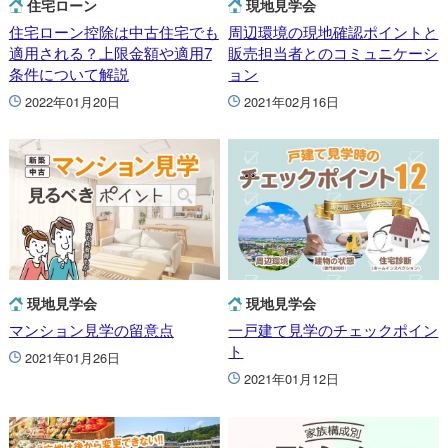
住宅ローン
現地見学会
住宅ローン控除は中古住宅でも
周辺環境の現地確認ポイントと
適用される？上限金額や適用7
販売担当者とのコミュニケーシ
条件について解説
ョン
2022年01月20日
2021年02月16日
現地見学会
現地見学会
マンション見学の留意点
一戸建て見学のチェックポイン
ト
2021年01月26日
2021年01月12日