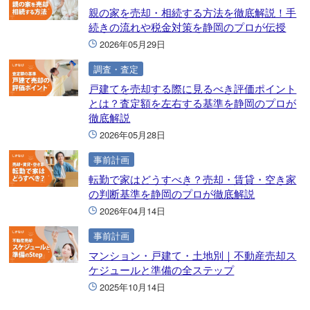
親の家を売却・相続する方法を徹底解説！手
続きの流れや税金対策を静岡のプロが伝授
2026年05月29日
調査・査定
戸建てを売却する際に見るべき評価ポイント
とは？査定額を左右する基準を静岡のプロが
徹底解説
2026年05月28日
事前計画
転勤で家はどうすべき？売却・賃貸・空き家
の判断基準を静岡のプロが徹底解説
2026年04月14日
事前計画
マンション・戸建て・土地別｜不動産売却ス
ケジュールと準備の全ステップ
2025年10月14日